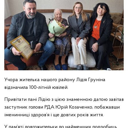
Учора жителька нашого району Лідія Груніна
відзначила 100-літній ювілей.
Привітати пані Лідію з цією знаменною датою завітав
заступник голови РДА Юрій Козаченко, побажавши
іменинниці здоров’я і ще довгих років життя.
У пам’яті довгожительки до найменших подробиць