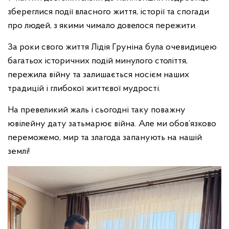
збереглися події власного життя, історії та спогади
про людей, з якими чимало довелося пережити.
За роки свого життя Лідія Груніна була очевидицею
багатьох історичних подій минулого століття,
пережила війну та залишається носієм наших
традицій і глибокої життєвої мудрості.
На превеликий жаль і сьогодні таку поважну
ювілейну дату затьмарює війна. Але ми обов’язково
переможемо, мир та злагода запанують на нашій
землі!