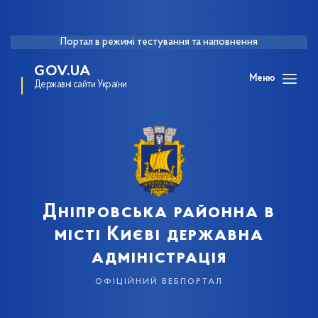
Портал в режимі тестування та наповнення
GOV.UA
Меню
Державні сайти України
Дніпровська районна в
місті Києві державна
адміністрація
офіційний вебпортал