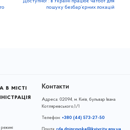
“Доступно!”: в Україні працює чатбот для
го
пошуку безбар’єрних локацій
Контакти
 в місті
ністрація
Адреса:
02094, м. Київ, бульвар Івана
Котляревського,1/1
Телефон:
+380 (44) 573-27-50
 режимі
Пошта:
rda.dniprovska@kyivcity.gov.ua