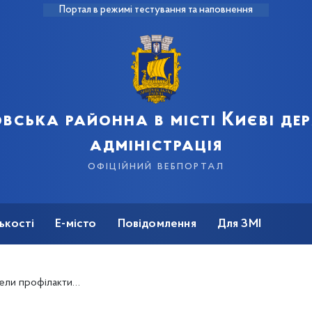
Портал в режимі тестування та наповнення
вська районна в місті Києві д
адміністрація
офіційний вебпортал
ькості
Е-місто
Повідомлення
Для ЗМІ
школярами Дніпровського району