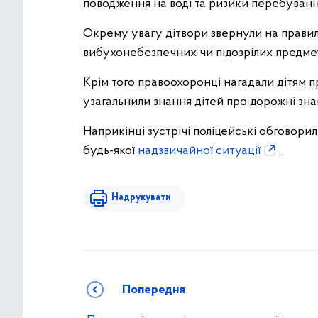
поводження на воді та ризики перебуванн
Окрему увагу дітвори звернули на прави
вибухонебезпечних чи підозрілих предмет
Крім того правоохоронці нагадали дітям п
узагальнили знання дітей про дорожні зна
Наприкінці зустрічі поліцейські обговорил
будь-якої
надзвичайної ситуації
.
Надрукувати
Попередня