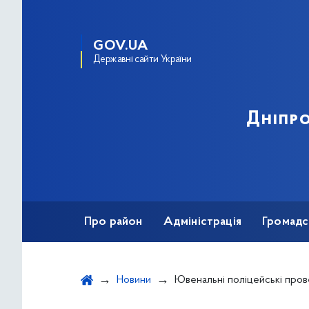
GOV.UA
Державні сайти України
Дніпро
Про район
Адміністрація
Громадс
Новини
Ювенальні поліцейські провели профілактичні бесіди зі 