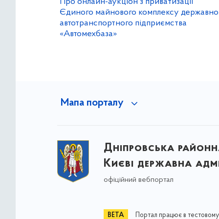
Про онлайн-аукціон з приватизації
Єдиного майнового комплексу державно
автотранспортного підприємства
«Автомехбаза»
Мапа порталу
Дніпровська районна
Києві державна адмі
офіційний вебпортал
Портал працює в тестовому