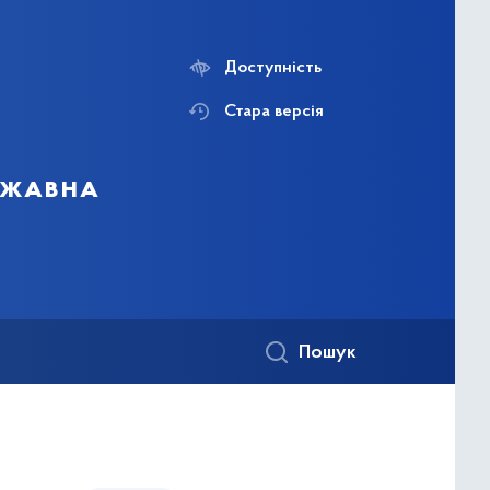
Доступність
Стара версія
ержавна
Пошук