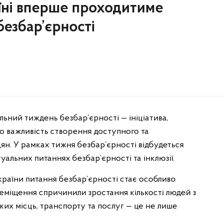
аїні вперше проходитиме
езбар’єрності
альний тиждень безбар’єрності — ініціатива,
о важливість створення доступного та
ян. У рамках тижня безбар’єрності відбудеться
уальних питаннях безбар’єрності та інклюзії.
країни питання безбар’єрності стає особливо
реміщення спричинили зростання кількості людей з
ьких місць, транспорту та послуг — це не лише