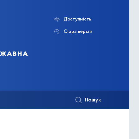
Доступність
Стара версія
ержавна
Пошук