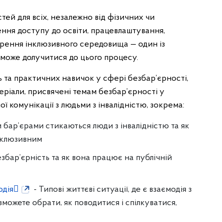
тей для всіх, незалежно від фізичних чи
ення доступу до освіти, працевлаштування,
орення інклюзивного середовища — один із
н може долучитися до цього процесу.
ь та практичних навичок у сфері безбар’єрності,
серіали, присвячені темам безбар’єрності у
ої комунікації з людьми з інвалідністю, зокрема:
и бар’єрами стикаються люди з інвалідністю та як
нклюзивним
езбар’єрність та як вона працює на публічній
одія

- Типові життєві ситуації, де є взаємодія з
зможете обрати, як поводитися і спілкуватися,