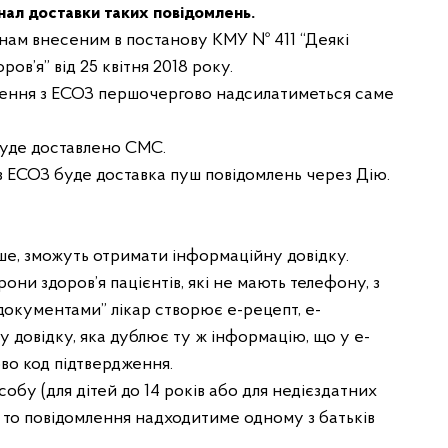
нал доставки таких повідомлень.
мінам внесеним в постанову КМУ № 411 “Деякі
в’я” від 25 квітня 2018 року.
омлення з ЕСОЗ першочергово надсилатиметься саме
 буде доставлено СМС.
 ЕСОЗ буде доставка пуш повідомлень через Дію.
ніше, зможуть отримати інформаційну довідку.
они здоров’я пацієнтів, які не мають телефону, з
 документами” лікар створює е-рецепт, е-
 довідку, яка дублює ту ж інформацію, що у е-
ово код підтвердження.
обу (для дітей до 14 років або для недієздатних
), то повідомлення надходитиме одному з батьків