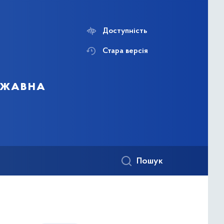
Доступність
Стара версія
ержавна
Пошук