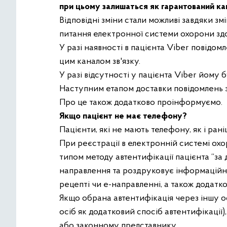
при цьому залишаться як гарантований ка
Відповідні зміни стали можливі завдяки з
питання електронної системи охорони здоро
У разі наявності в пацієнта Viber повід
цим каналом зв'язку.
У разі відсутності у пацієнта Viber йому
Наступним етапом доставки повідомлень з
Про це також додатково проінформуємо.
Якщо пацієнт не має телефону?
Пацієнти, які не мають телефону, як і ра
При реєстрації в електронній системі охор
типом методу автентифікації пацієнта “за
направлення та роздруковує інформаційну
рецепті чи е-направленні, а також додатк
Якщо обрана автентифікація через іншу ос
осіб як додатковий спосіб автентифікації
або законному представнику.