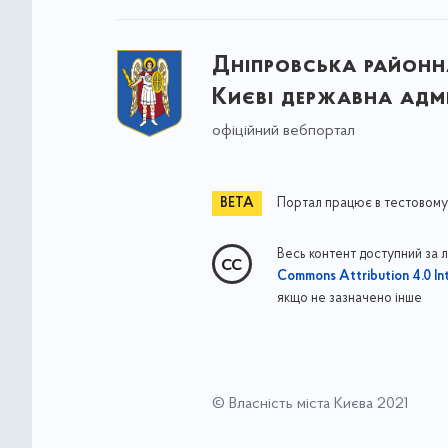
Дніпровська районна
Києві державна адмі
офіційний вебпортал
Портал працює в тестовому
Весь контент доступний за 
Commons Attribution 4.0 Int
якщо не зазначено інше
© Власність міста Києва 2021