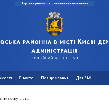
Портал в режимі тестування та наповнення
вська районна в місті Києві д
адміністрація
офіційний вебпортал
ькості
Е-місто
Повідомлення
Для ЗМІ
відомлення з ЕСОЗ через Viber