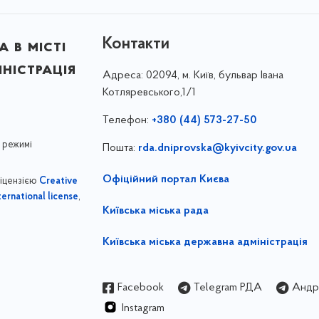
Контакти
 в місті
ністрація
Адреса:
02094, м. Київ, бульвар Івана
Котляревського,1/1
Телефон:
+380 (44) 573-27-50
 режимі
Пошта:
rda.dniprovska@kyivcity.gov.ua
Офіційний портал Києва
ліцензією
Creative
,
ernational license
Київська міська рада
Київська міська державна адміністрація
Facebook
Telegram РДА
Андрі
Instagram