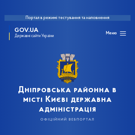
Портал в режимі тестування та наповнення
GOV.UA
Меню
Державні сайти України
Дніпровська районна в
місті Києві державна
адміністрація
офіційний вебпортал