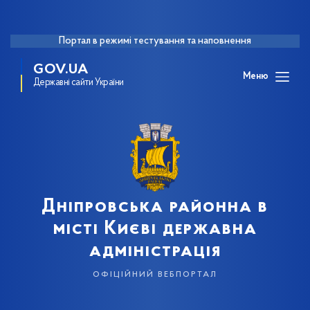
Портал в режимі тестування та наповнення
GOV.UA
Меню
Державні сайти України
Дніпровська районна в
місті Києві державна
адміністрація
офіційний вебпортал