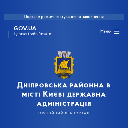
Портал в режимі тестування та наповнення
GOV.UA
Меню
Державні сайти України
Дніпровська районна в
місті Києві державна
адміністрація
офіційний вебпортал