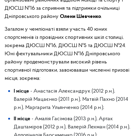
організовані районних відділом молоді та спорту і
ДЮСШ №16 за сприяння та підтримки очільниці
Дніпровського району
Олени Шевченко
.
Загалом у чемпіонаті взяли участь 40 юних
спортсменів із провідних спортивних шкіл столиці,
зокрема ДЮСШ №16, ДЮСШ №5 та ДЮСШ №24.
Юні фехтувальники ДЮСШ №16 Дніпровського
району продемонстрували високий рівень
спортивної підготовки, завоювавши численні призові
місця, зокрема:
I місце
- Анастасія Александрук (2012 р.н.),
Валерій Мацаєнко (2011 р.н.), Матвій Пахно (2014
р.н.), Маргарита Ульянченко (2014 р.н.);
II місце
- Амалія Гасімова (2013 р.н.), Артак
Даштаміров (2012 р.н.), Валерій Лехман (2014 р.н.),
Апполінарія Барсименко (2016 р.н.);