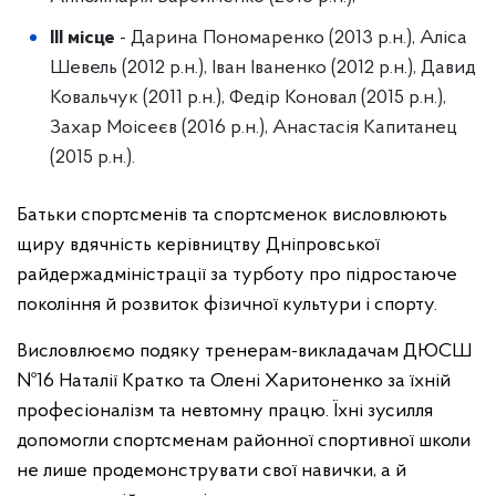
III місце
- Дарина Пономаренко (2013 р.н.), Аліса
Шевель (2012 р.н.), Іван Іваненко (2012 р.н.), Давид
Ковальчук (2011 р.н.), Федір Коновал (2015 р.н.),
Захар Моісеєв (2016 р.н.), Анастасія Капитанец
(2015 р.н.).
Батьки спортсменів та спортсменок висловлюють
щиру вдячність керівництву Дніпровської
райдержадміністрації за турботу про підростаюче
покоління й розвиток фізичної культури і спорту.
Висловлюємо подяку тренерам-викладачам ДЮСШ
№16 Наталії Кратко та Олені Харитоненко за їхній
професіоналізм та невтомну працю. Їхні зусилля
допомогли спортсменам районної спортивної школи
не лише продемонструвати свої навички, а й