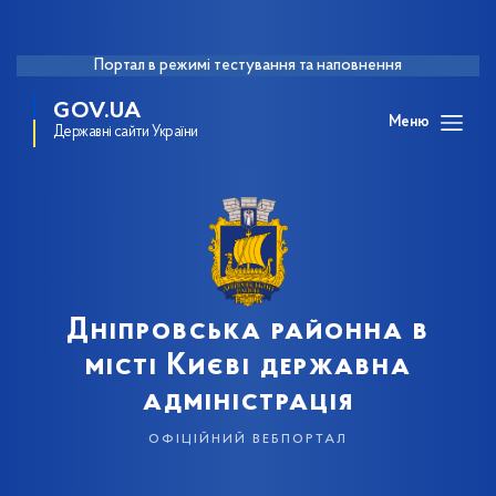
Портал в режимі тестування та наповнення
GOV.UA
Меню
Державні сайти України
Дніпровська районна в
місті Києві державна
адміністрація
офіційний вебпортал