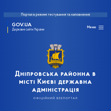
Портал в режимі тестування та наповнення
GOV.UA
Меню
Державні сайти України
Дніпровська районна в
місті Києві державна
адміністрація
офіційний вебпортал