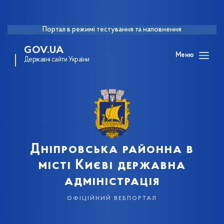
Портал в режимі тестування та наповнення
GOV.UA
Меню
Державні сайти України
Дніпровська районна в
місті Києві державна
адміністрація
офіційний вебпортал