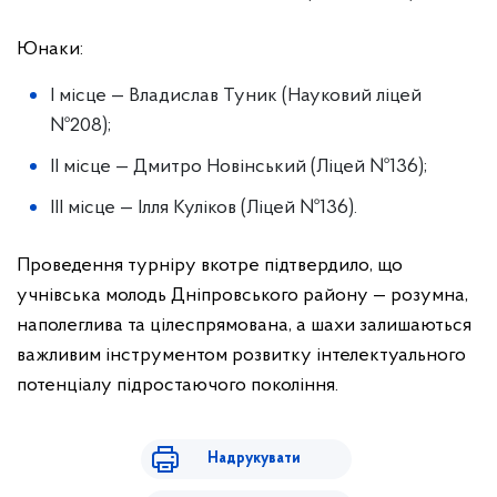
Юнаки:
І місце — Владислав Туник (Науковий ліцей
№208);
ІІ місце — Дмитро Новінський (Ліцей №136);
ІІІ місце — Ілля Куліков (Ліцей №136).
Проведення турніру вкотре підтвердило, що
учнівська молодь Дніпровського району — розумна,
наполеглива та цілеспрямована, а шахи залишаються
важливим інструментом розвитку інтелектуального
потенціалу підростаючого покоління.
Надрукувати