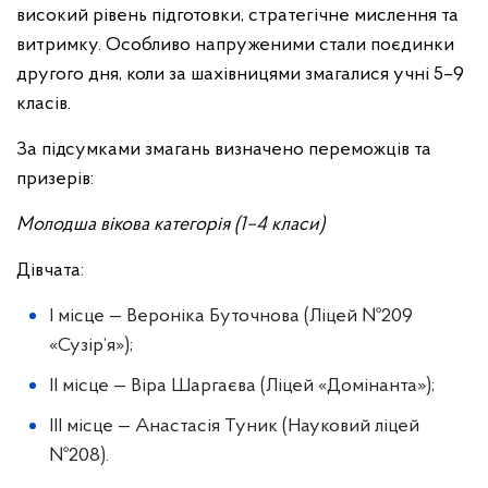
високий рівень підготовки, стратегічне мислення та
витримку. Особливо напруженими стали поєдинки
другого дня, коли за шахівницями змагалися учні 5–9
класів.
За підсумками змагань визначено переможців та
призерів:
Молодша вікова категорія (1–4 класи)
Дівчата:
І місце — Вероніка Буточнова (Ліцей №209
«Сузір’я»);
ІІ місце — Віра Шаргаєва (Ліцей «Домінанта»);
ІІІ місце — Анастасія Туник (Науковий ліцей
№208).