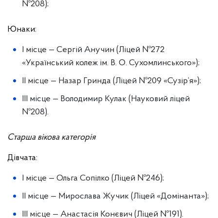
№208);
Юнаки:
І місце — Сергій Анучин (Ліцей №272
«Український колеж ім. В. О. Сухомлинського»);
ІІ місце — Назар Гринда (Ліцей №209 «Сузір’я»);
ІІІ місце — Володимир Кулак (Науковий ліцей
№208).
Старша вікова категорія
Дівчата:
І місце — Ольга Сопілко (Ліцей №246);
ІІ місце — Мирослава Жучик (Ліцей «Домінанта»);
ІІІ місце — Анастасія Конєвич (Ліцей №191).