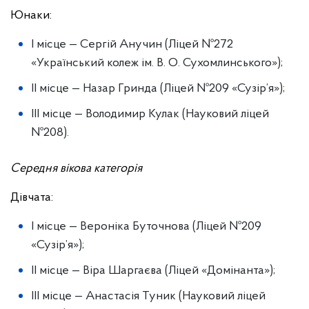
Юнаки:
І місце — Сергій Анучин (Ліцей №272
«Український колеж ім. В. О. Сухомлинського»);
ІІ місце — Назар Гринда (Ліцей №209 «Сузір’я»);
ІІІ місце — Володимир Кулак (Науковий ліцей
№208).
Середня вікова категорія
Дівчата:
І місце — Вероніка Буточнова (Ліцей №209
«Сузір’я»);
ІІ місце — Віра Шаргаєва (Ліцей «Домінанта»);
ІІІ місце — Анастасія Туник (Науковий ліцей