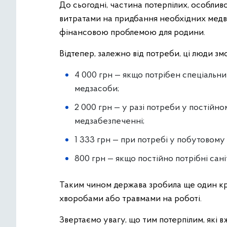
До сьогодні, частина потерпілих, особлив
витратами на придбання необхідних медви
фінансовою проблемою для родини.
Відтепер, залежно від потреби, ці люди з
4 000 грн — якщо потрібен спеціальни
медзасоби;
2 000 грн — у разі потреби у постійн
медзабезпеченні;
1 333 грн — при потребі у побутовому 
800 грн — якщо постійно потрібні сані
Таким чином держава зробила ще один кро
хворобами або травмами на роботі.
Звертаємо увагу, що тим потерпілим, які в