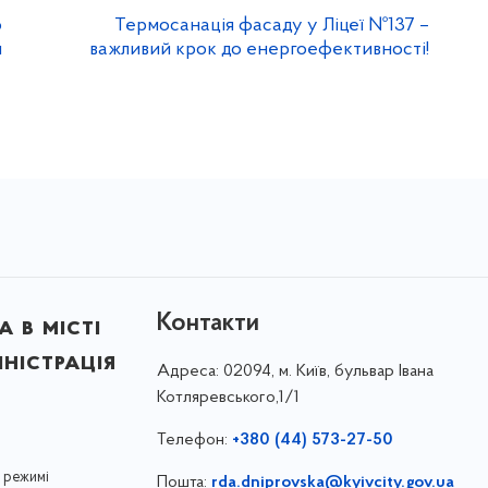
о
Термосанація фасаду у Ліцеї №137 –
й
важливий крок до енергоефективності!
Контакти
 в місті
ністрація
Адреса:
02094, м. Київ, бульвар Івана
Котляревського,1/1
Телефон:
+380 (44) 573-27-50
 режимі
Пошта:
rda.dniprovska@kyivcity.gov.ua