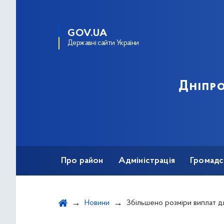
GOV.UA
Державні сайти України
Дніпро
Про район
Адміністрація
Громадс
Новини
Збільшено розміри виплат для людей, які постраждали на виробництві і пот