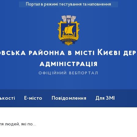
Портал в режимі тестування та наповнення
вська районна в місті Києві д
адміністрація
офіційний вебпортал
ькості
Е-місто
Повідомлення
Для ЗМІ
ребують догляду та медичного забезпечення