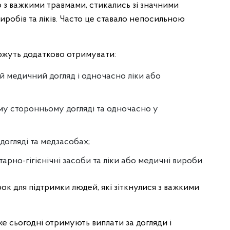
о з важкими травмами, стикались зі значними
робів та ліків. Часто це ставало непосильною
можуть додатково отримувати:
й медичний догляд і одночасно ліки або
ому сторонньому догляді та одночасно у
догляді та медзасобах;
тарно-гігієнічні засоби та ліки або медичні вироби.
к для підтримки людей, які зіткнулися з важкими
же сьогодні отримують виплати за догляди і