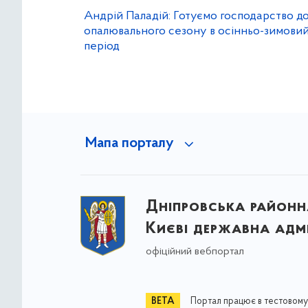
Андрій Паладій: Готуємо господарство д
опалювального сезону в осінньо-зимови
період
Мапа порталу
Дніпровська районна
Києві державна адмі
офіційний вебпортал
Портал працює в тестовому