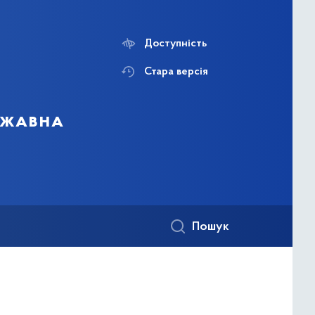
Доступність
Стара версія
ержавна
Пошук