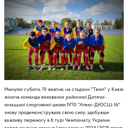
Минулої суботи, 19 жовтня, на стадіоні "Темп" у Києві
жіноча команда вихованок районної Дитячо-
юнацької спортивної школи №10 "Атекс-ДЮСШ-16"
знову продемонструвала свою силу, здобувши
важливу перемогу в 6 турі Чемпіонату України