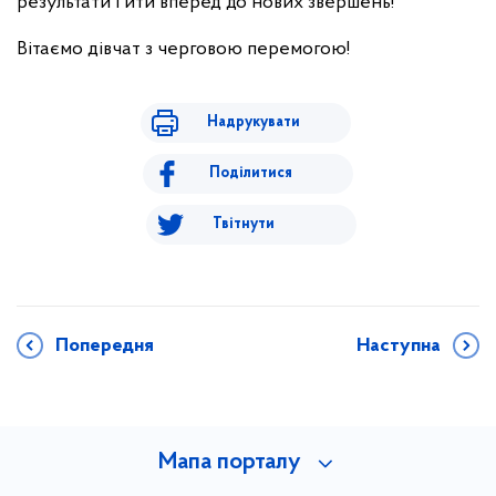
результати і йти вперед до нових звершень!
Вітаємо дівчат з черговою перемогою!
Надрукувати
Поділитися
Твітнути
Попередня
Наступна
Мапа порталу