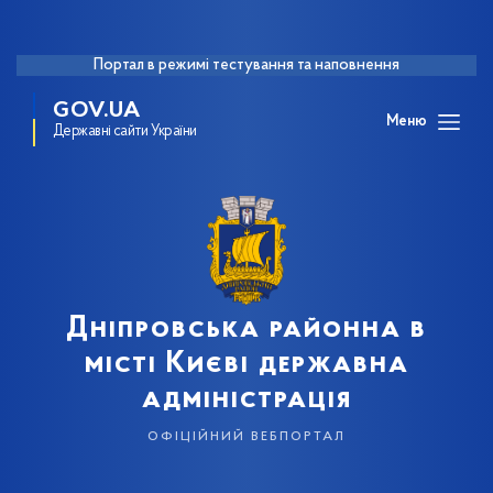
Портал в режимі тестування та наповнення
GOV.UA
Меню
Державні сайти України
Дніпровська районна в
місті Києві державна
адміністрація
офіційний вебпортал