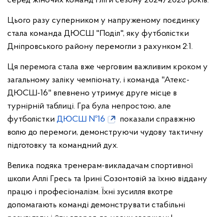
серед жіночих команд І ліги сезону 2024/2025 років.
Цього разу суперником у напруженому поєдинку
стала команда ДЮСШ "Поділ", яку футболістки
Дніпровського району перемогли з рахунком 2:1.
Ця перемога стала вже черговим важливим кроком у
загальному заліку чемпіонату, і команда "Атекс-
ДЮСШ-16" впевнено утримує друге місце в
турнірній таблиці. Гра була непростою, але
футболістки
ДЮСШ №16
показали справжню
волю до перемоги, демонструючи чудову тактичну
підготовку та командний дух.
Велика подяка тренерам-викладачам спортивної
школи Аллі Гресь та Ірині Созонтовій за їхню віддану
працю і професіоналізм. Їхні зусилля вкотре
допомагають команді демонструвати стабільні