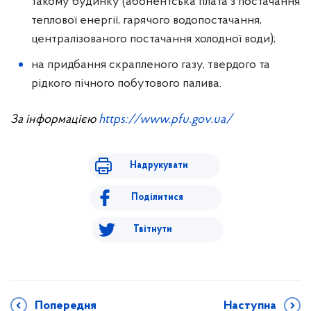
такому будинку (абонентська плата з постачання
теплової енергії, гарячого водопостачання,
централізованого постачання холодної води);
на придбання скрапленого газу, твердого та
рідкого пічного побутового палива.
За інформацією
https://www.pfu.gov.ua/
Надрукувати
Поділитися
Твітнути
Попередня
Наступна