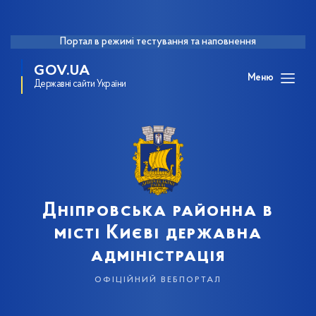
Портал в режимі тестування та наповнення
GOV.UA
Меню
Державні сайти України
Дніпровська районна в
місті Києві державна
адміністрація
офіційний вебпортал