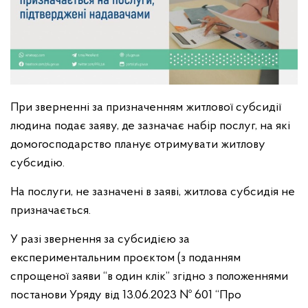
При зверненні за призначенням житлової субсидії
людина подає заяву, де зазначає набір послуг, на які
домогосподарство планує отримувати житлову
субсидію.
На послуги, не зазначені в заяві, житлова субсидія не
призначається.
У разі звернення за субсидією за
експериментальним проєктом (з поданням
спрощеної заяви “в один клік” згідно з положеннями
постанови Уряду від 13.06.2023 № 601 “Про