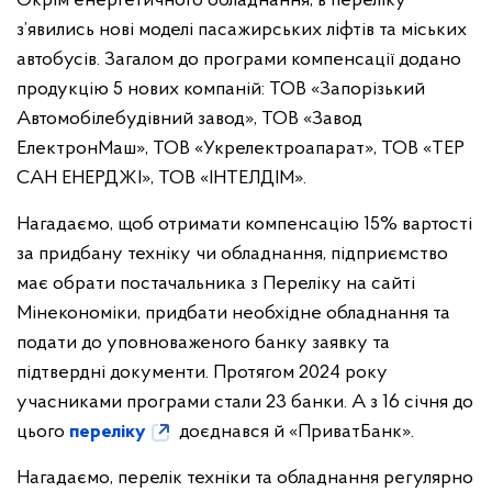
Окрім енергетичного обладнання, в переліку
з’явились нові моделі пасажирських ліфтів та міських
автобусів. Загалом до програми компенсації додано
продукцію 5 нових компаній: ТОВ «Запорізький
Автомобілебудівний завод», ТОВ «Завод
ЕлектронМаш», ТОВ «Укрелектроапарат», ТОВ «ТЕР
САН ЕНЕРДЖІ», ТОВ «ІНТЕЛДІМ».
Нагадаємо, щоб отримати компенсацію 15% вартості
за придбану техніку чи обладнання, підприємство
має обрати постачальника з Переліку на сайті
Мінекономіки, придбати необхідне обладнання та
подати до уповноваженого банку заявку та
підтвердні документи. Протягом 2024 року
учасниками програми стали 23 банки. А з 16 січня до
цього
переліку
доєднався й «ПриватБанк».
Нагадаємо, перелік техніки та обладнання регулярно