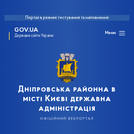
Портал в режимі тестування та наповнення
GOV.UA
Меню
Державні сайти України
Дніпровська районна в
місті Києві державна
адміністрація
офіційний вебпортал