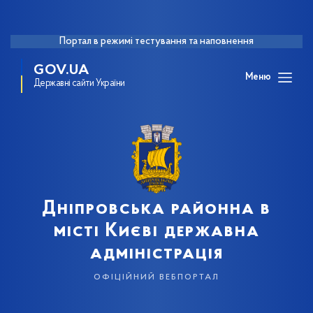
Портал в режимі тестування та наповнення
GOV.UA
Меню
Державні сайти України
Дніпровська районна в
місті Києві державна
адміністрація
офіційний вебпортал