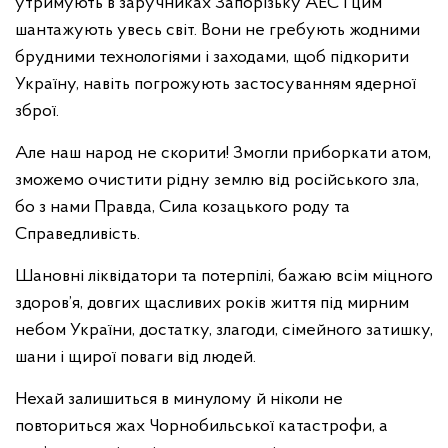
утримують в заручниках Запорізьку АЕС і цим
шантажують увесь світ. Вони не гребують жодними
брудними технологіями і заходами, щоб підкорити
Україну, навіть погрожують застосуванням ядерної
зброї.
Але наш народ не скорити! Змогли приборкати атом,
зможемо очистити рідну землю від російського зла,
бо з нами Правда, Сила козацького роду та
Справедливість.
Шановні ліквідатори та потерпілі, бажаю всім міцного
здоров’я, довгих щасливих років життя під мирним
небом України, достатку, злагоди, сімейного затишку,
шани і щирої поваги від людей.
Нехай залишиться в минулому й ніколи не
повториться жах Чорнобильської катастрофи, а