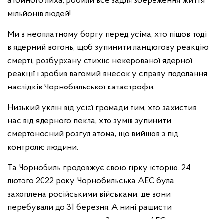
атомного лиха, робили все задля збереження життя
мільйонів людей!
Ми в неоплатному боргу перед усіма, хто пішов тоді
в ядерний вогонь, щоб зупинити ланцюгову реакцію
смерті, розбурхану стихію некерованої ядерної
реакції і зробив вагомий внесок у справу подолання
наслідків Чорнобильської катастрофи.
Низький уклін від усієї громади тим, хто захистив
нас від ядерного пекла, хто зумів зупинити
смертоносний розгул атома, що вийшов з під
контролю людини.
Та Чорнобиль продовжує свою гірку історію. 24
лютого 2022 року Чорнобильська АЕС була
захоплена російськими військами, де вони
перебували до 31 березня. А нині рашисти