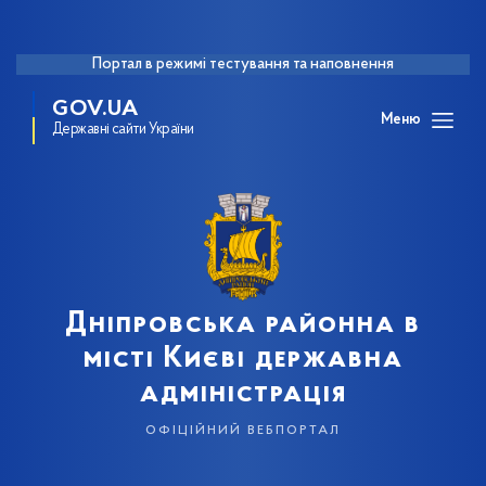
Портал в режимі тестування та наповнення
GOV.UA
Меню
Державні сайти України
Дніпровська районна в
місті Києві державна
адміністрація
офіційний вебпортал