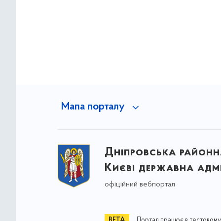
Мапа порталу
Дніпровська районна
Києві державна адмі
офіційний вебпортал
Портал працює в тестовому