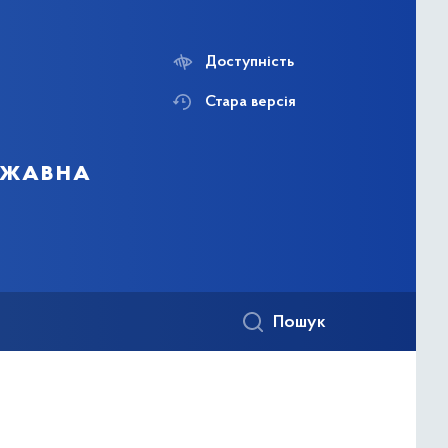
Доступність
Стара версія
ержавна
Пошук