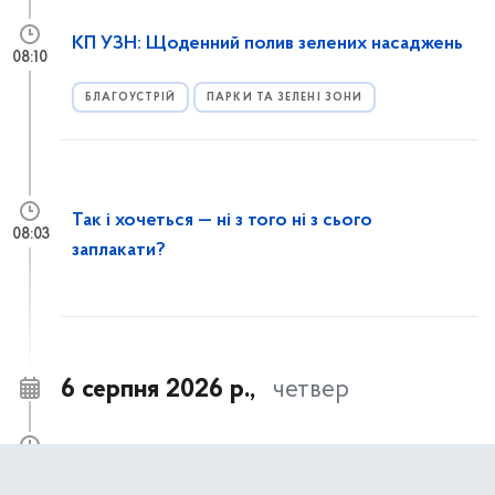
КП УЗН: Щоденний полив зелених насаджень
08:10
БЛАГОУСТРІЙ
ПАРКИ ТА ЗЕЛЕНІ ЗОНИ
Так і хочеться — ні з того ні з сього
08:03
заплакати?
6 серпня 2026 р.,
четвер
Студенти Фахового коледжу «Універсум»
17:58
створюють художній розпис фасаду ДЮСШ