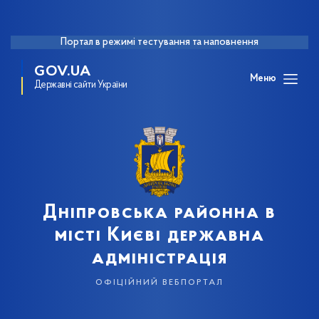
Портал в режимі тестування та наповнення
GOV.UA
Меню
Державні сайти України
Дніпровська районна в
місті Києві державна
адміністрація
офіційний вебпортал