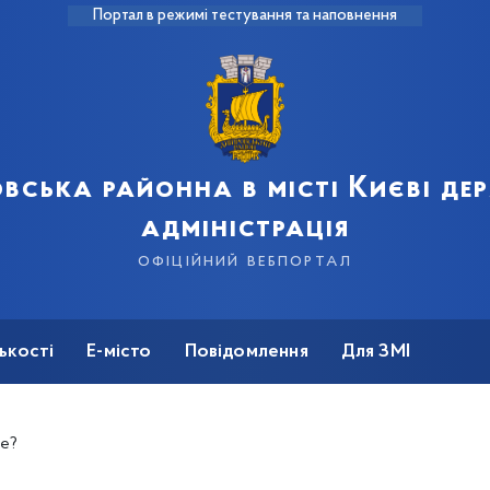
Портал в режимі тестування та наповнення
вська районна в місті Києві д
адміністрація
офіційний вебпортал
ькості
Е-місто
Повідомлення
Для ЗМІ
ще?