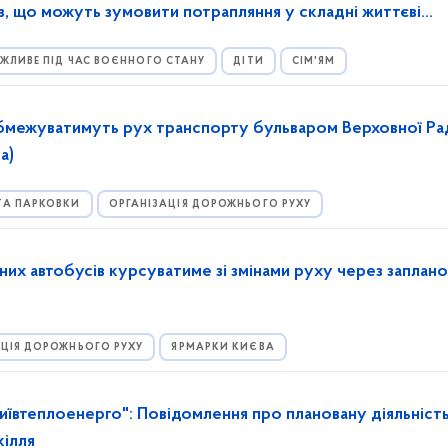
ів, що можуть зумовити потрапляння у складні життєві
ЖЛИВЕ ПІД ЧАС ВОЄННОГО СТАНУ
ДІТИ
СІМ'ЯМ
обмежуватимуть рух транспорту бульваром Верховної Ра
а)
ТА ПАРКОВКИ
ОРГАНІЗАЦІЯ ДОРОЖНЬОГО РУХУ
их автобусів курсуватиме зі змінами руху через заплано
АЦІЯ ДОРОЖНЬОГО РУХУ
ЯРМАРКИ КИЄВА
ївтеплоенерго": Повідомлення про плановану діяльність
кілля