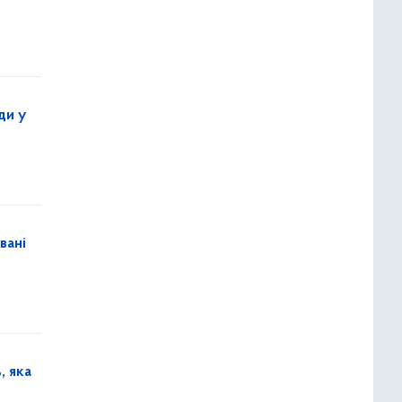
ди у
вані
, яка