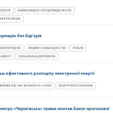
ОЛОГІЯ
НАВКОЛИШНЄ СЕРЕДОВИЩЕ МІСТА
ГАРЯЧОЇ ВОДИ
ормацію без бар’єрів
РАВОПОРЯДОК
ЛЮДЯМ З ІНВАЛІДНІСТЮ
ПІЛЬГИ
 ЗАХИСТ
СОЦІАЛЬНА ДОПОМОГА
льш ефективного розподілу електричної енергії
ЖЛИВЕ ПІД ЧАС ВОЄННОГО СТАНУ
ЕЛЕКТРОПОСТАЧАННЯ
ї метро «Чернігівська» триває монтаж балок прогонової