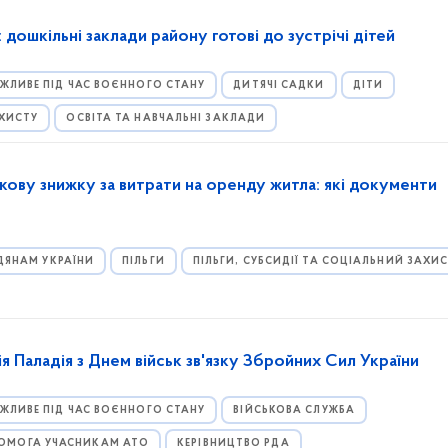
 дошкільні заклади району готові до зустрічі дітей
ЖЛИВЕ ПІД ЧАС ВОЄННОГО СТАНУ
ДИТЯЧІ САДКИ
ДІТИ
АХИСТУ
ОСВІТА ТА НАВЧАЛЬНІ ЗАКЛАДИ
ову знижку за витрати на оренду житла: які документи
ДЯНАМ УКРАЇНИ
ПІЛЬГИ
ПІЛЬГИ, СУБСИДІЇ ТА СОЦІАЛЬНИЙ ЗАХИ
 Паладія з Днем військ зв'язку Збройних Сил України
ЖЛИВЕ ПІД ЧАС ВОЄННОГО СТАНУ
ВІЙСЬКОВА СЛУЖБА
ОМОГА УЧАСНИКАМ АТО
КЕРІВНИЦТВО РДА