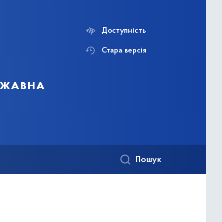
Доступність
Стара версія
ержавна
Пошук