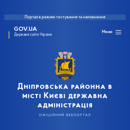
Портал в режимі тестування та наповнення
GOV.UA
Меню
Державні сайти України
Дніпровська районна в
місті Києві державна
адміністрація
офіційний вебпортал