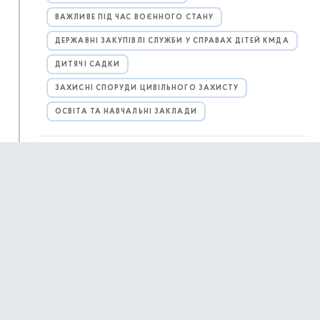
ВАЖЛИВЕ ПІД ЧАС ВОЄННОГО СТАНУ
ДЕРЖАВНІ ЗАКУПІВЛІ СЛУЖБИ У СПРАВАХ ДІТЕЙ КМДА
ДИТЯЧІ САДКИ
ЗАХИСНІ СПОРУДИ ЦИВІЛЬНОГО ЗАХИСТУ
ОСВІТА ТА НАВЧАЛЬНІ ЗАКЛАДИ
На розвиток ветеранського підприємництва в
08:50
Києві цьогоріч спрямували майже 8 млн грн
АКТУАЛЬНА ІНФОРМАЦІЯ ДЛЯ ПРОМИСЛОВЦІВ М.
КИЄВА
БІЗНЕС ТА ЛІЦЕНЗУВАННЯ
ВАЖЛИВЕ ПІД ЧАС ВОЄННОГО СТАНУ