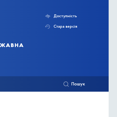
Доступність
Стара версія
ержавна
Пошук