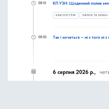
КП УЗН: Щоденний полив зел
08:10
БЛАГОУСТРІЙ
ПАРКИ ТА ЗЕЛЕНІ
Так і хочеться — ні з того ні 
08:03
6 серпня 2026 р.,
чет
Студенти Фахового коледжу
17:58
№10
ОСВІТА В ГАЛУЗІ КУЛЬТУРИ
ОСВ