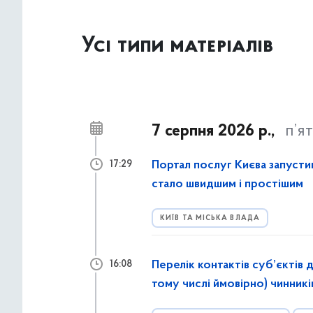
Усі типи матеріалів
7 серпня 2026 р.,
п’я
Портал послуг Києва запусти
17:29
стало швидшим і простішим
КИЇВ ТА МІСЬКА ВЛАДА
Перелік контактів суб’єктів 
16:08
тому числі ймовірно) чинник
обставини