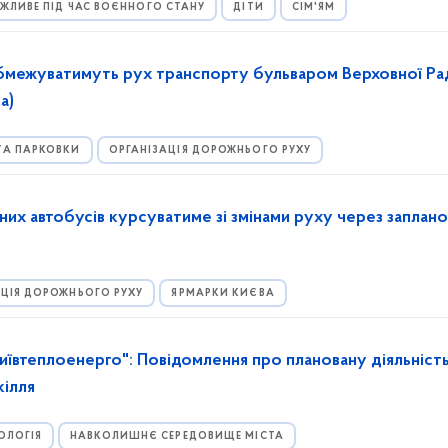
ЖЛИВЕ ПІД ЧАС ВОЄННОГО СТАНУ
ДІТИ
СІМ'ЯМ
обмежуватимуть рух транспорту бульваром Верховної Ра
а)
ТА ПАРКОВКИ
ОРГАНІЗАЦІЯ ДОРОЖНЬОГО РУХУ
их автобусів курсуватиме зі змінами руху через заплано
АЦІЯ ДОРОЖНЬОГО РУХУ
ЯРМАРКИ КИЄВА
ївтеплоенерго": Повідомлення про плановану діяльність
кілля
ОЛОГІЯ
НАВКОЛИШНЄ СЕРЕДОВИЩЕ МІСТА