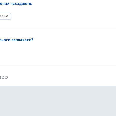
ених насаджень
 ЗОНИ
з сього заплакати?
вер
 «Універсум» створюють художній розпис фасаду ДЮ
ІТА ТА НАВЧАЛЬНІ ЗАКЛАДИ
ПОЗАШКІЛЬНІ ЗАКЛАДИ ТА ОСВІТНІ ЦЕ