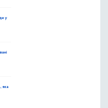
ди у
вані
, яка