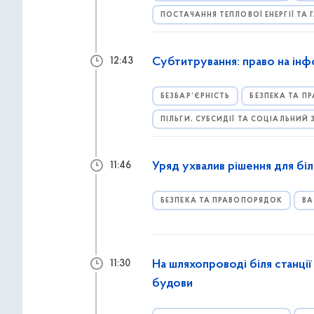
ПОСТАЧАННЯ ТЕПЛОВОЇ ЕНЕРГІЇ ТА 
Субтитрування: право на інф
12:43
БЕЗБАР’ЄРНІСТЬ
БЕЗПЕКА ТА П
ПІЛЬГИ, СУБСИДІЇ ТА СОЦІАЛЬНИЙ
Уряд ухвалив рішення для бі
11:46
БЕЗПЕКА ТА ПРАВОПОРЯДОК
ВА
На шляхопроводі біля станці
11:30
будови