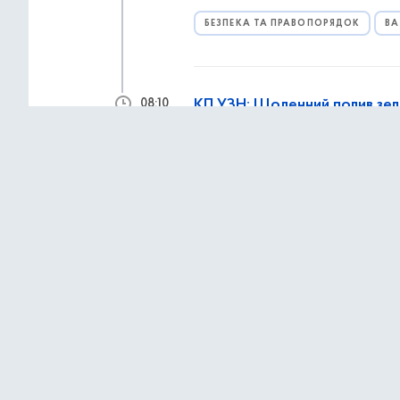
БЕЗПЕКА ТА ПРАВОПОРЯДОК
ВА
КП УЗН: Щоденний полив зел
08:10
БЛАГОУСТРІЙ
ПАРКИ ТА ЗЕЛЕНІ
Так і хочеться — ні з того ні 
08:03
6 серпня 2026 р.,
чет