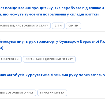
для повідомлення про дитину, яка перебуває під впливом 
ів, що можуть зумовити потрапляння у складні життєві
ЖЛИВЕ ПІД ЧАС ВОЄННОГО СТАНУ
ДІТИ
СІМ'ЯМ
обмежуватимуть рух транспорту бульваром Верховної Ра
а)
ТА ПАРКОВКИ
ОРГАНІЗАЦІЯ ДОРОЖНЬОГО РУХУ
их автобусів курсуватиме зі змінами руху через заплано
АЦІЯ ДОРОЖНЬОГО РУХУ
ЯРМАРКИ КИЄВА