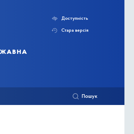
Доступність
Стара версія
ержавна
Пошук