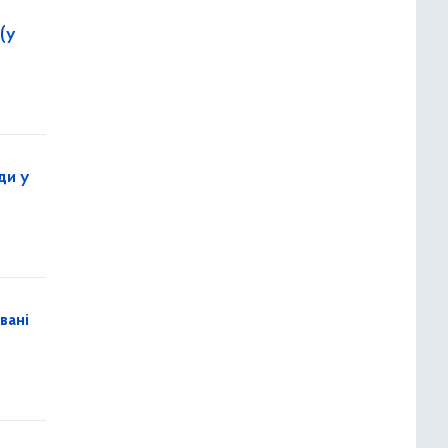
(у
ди у
вані