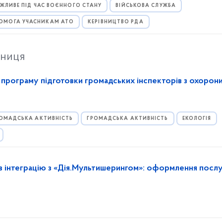
ЖЛИВЕ ПІД ЧАС ВОЄННОГО СТАНУ
ВІЙСЬКОВА СЛУЖБА
ОМОГА УЧАСНИКАМ АТО
КЕРІВНИЦТВО РДА
тниця
а програму підготовки громадських інспекторів з охорон
ОМАДСЬКА АКТИВНІСТЬ
ГРОМАДСЬКА АКТИВНІСТЬ
ЕКОЛОГІЯ
в інтеграцію з «Дія.Мультишерингом»: оформлення посл