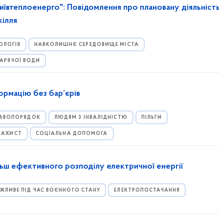
ївтеплоенерго": Повідомлення про плановану діяльність
кілля
ОЛОГІЯ
НАВКОЛИШНЄ СЕРЕДОВИЩЕ МІСТА
ГАРЯЧОЇ ВОДИ
ормацію без бар’єрів
РАВОПОРЯДОК
ЛЮДЯМ З ІНВАЛІДНІСТЮ
ПІЛЬГИ
 ЗАХИСТ
СОЦІАЛЬНА ДОПОМОГА
льш ефективного розподілу електричної енергії
ЖЛИВЕ ПІД ЧАС ВОЄННОГО СТАНУ
ЕЛЕКТРОПОСТАЧАННЯ