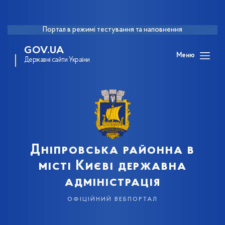
Портал в режимі тестування та наповнення
GOV.UA
Меню
Державні сайти України
Дніпровська районна в
місті Києві державна
адміністрація
офіційний вебпортал