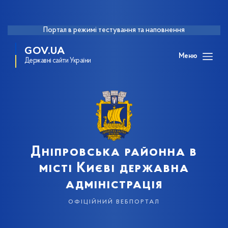
Портал в режимі тестування та наповнення
GOV.UA
Меню
Державні сайти України
Дніпровська районна в
місті Києві державна
адміністрація
офіційний вебпортал