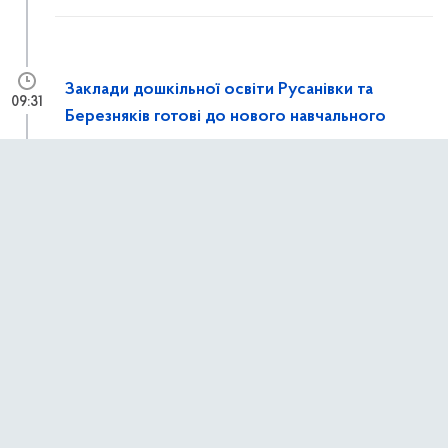
Заклади дошкільної освіти Русанівки та
09:31
Березняків готові до нового навчального
року
БЕЗПЕКА ТА ПРАВОПОРЯДОК
ВАЖЛИВЕ ПІД ЧАС ВОЄННОГО СТАНУ
ДЕРЖАВНІ ЗАКУПІВЛІ СЛУЖБИ У СПРАВАХ ДІТЕЙ КМДА
ДИТЯЧІ САДКИ
ЗАХИСНІ СПОРУДИ ЦИВІЛЬНОГО ЗАХИСТУ
ОСВІТА ТА НАВЧАЛЬНІ ЗАКЛАДИ