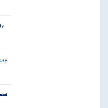
(у
ди у
вані