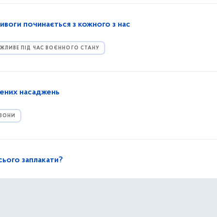
ривоги починається з кожного з нас
ЖЛИВЕ ПІД ЧАС ВОЄННОГО СТАНУ
ених насаджень
 ЗОНИ
з сього заплакати?