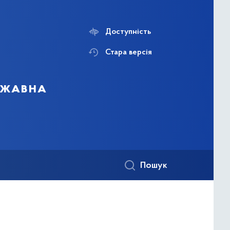
Доступність
Стара версія
ержавна
Пошук