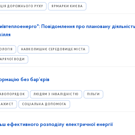
АЦІЯ ДОРОЖНЬОГО РУХУ
ЯРМАРКИ КИЄВА
ївтеплоенерго": Повідомлення про плановану діяльність
кілля
ОЛОГІЯ
НАВКОЛИШНЄ СЕРЕДОВИЩЕ МІСТА
ГАРЯЧОЇ ВОДИ
ормацію без бар’єрів
РАВОПОРЯДОК
ЛЮДЯМ З ІНВАЛІДНІСТЮ
ПІЛЬГИ
 ЗАХИСТ
СОЦІАЛЬНА ДОПОМОГА
льш ефективного розподілу електричної енергії