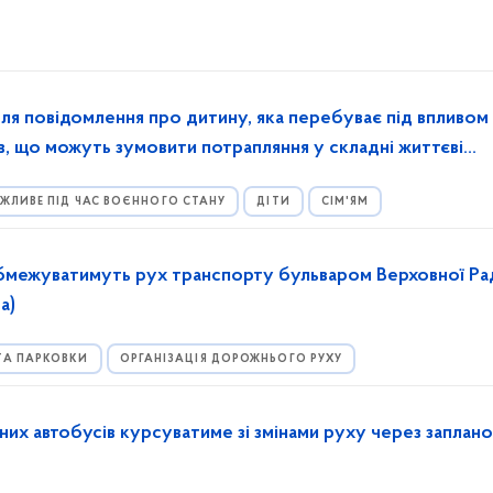
для повідомлення про дитину, яка перебуває під впливом 
ів, що можуть зумовити потрапляння у складні життєві
ЖЛИВЕ ПІД ЧАС ВОЄННОГО СТАНУ
ДІТИ
СІМ'ЯМ
обмежуватимуть рух транспорту бульваром Верховної Ра
а)
ТА ПАРКОВКИ
ОРГАНІЗАЦІЯ ДОРОЖНЬОГО РУХУ
их автобусів курсуватиме зі змінами руху через заплано