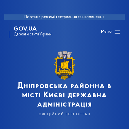
Портал в режимі тестування та наповнення
GOV.UA
Меню
Державні сайти України
Дніпровська районна в
місті Києві державна
адміністрація
офіційний вебпортал