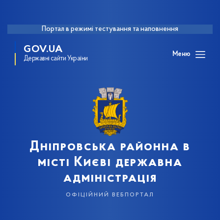
Портал в режимі тестування та наповнення
GOV.UA
Меню
Державні сайти України
Дніпровська районна в
місті Києві державна
адміністрація
офіційний вебпортал