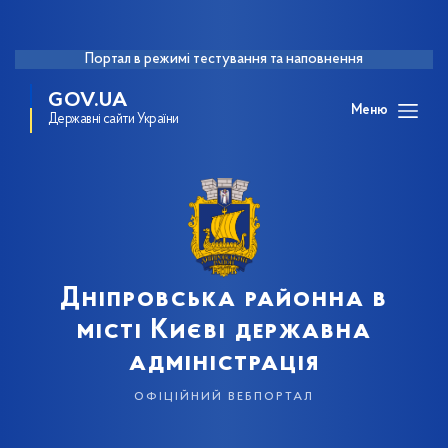
Портал в режимі тестування та наповнення
GOV.UA
Меню
Державні сайти України
Дніпровська районна в
місті Києві державна
адміністрація
офіційний вебпортал