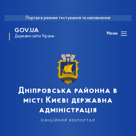
Портал в режимі тестування та наповнення
GOV.UA
Меню
Державні сайти України
Дніпровська районна в
місті Києві державна
адміністрація
офіційний вебпортал