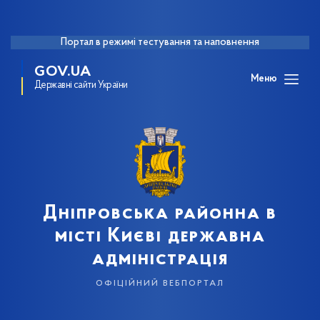
Портал в режимі тестування та наповнення
GOV.UA
Меню
Державні сайти України
Дніпровська районна в
місті Києві державна
адміністрація
офіційний вебпортал