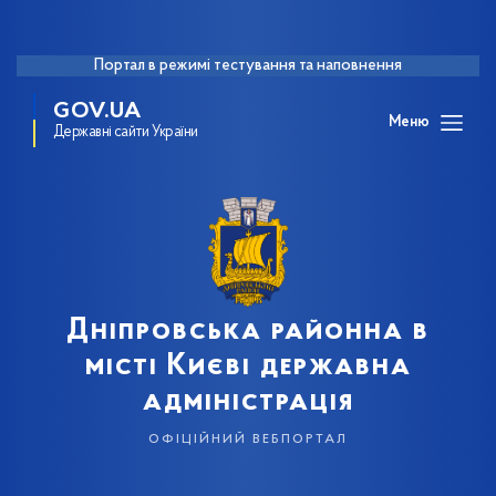
Портал в режимі тестування та наповнення
GOV.UA
Меню
Державні сайти України
Дніпровська районна в
місті Києві державна
адміністрація
офіційний вебпортал