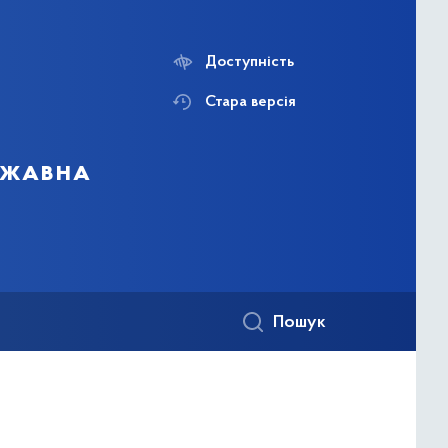
Доступність
Стара версія
ержавна
Пошук