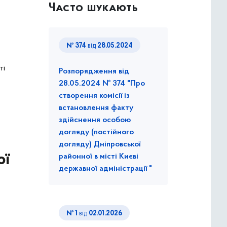
Часто шукають
№ 374
від
28.05.2024
ті
Розпорядження від
28.05.2024 № 374 "Про
створення комісії із
встановлення факту
здійснення особою
догляду (постійного
догляду) Дніпровської
ої
районної в місті Києві
державної адміністрації "
№ 1
від
02.01.2026