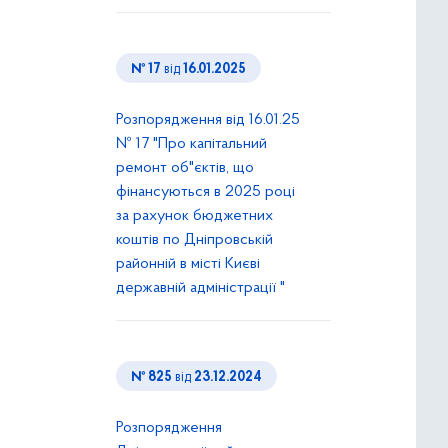
№ 17
від
16.01.2025
Розпорядження від 16.01.25
№ 17 "Про капітальний
ремонт об"єктів, що
фінансуються в 2025 році
за рахунок бюджетних
коштів по Дніпровській
районній в місті Києві
державній адміністрації "
№ 825
від
23.12.2024
Розпорядження