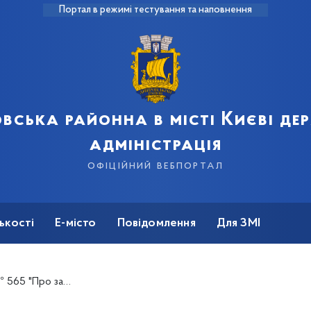
Портал в режимі тестування та наповнення
вська районна в місті Києві д
адміністрація
офіційний вебпортал
ькості
Е-місто
Повідомлення
Для ЗМІ
ської районної в місті Києві державної адміністрації"