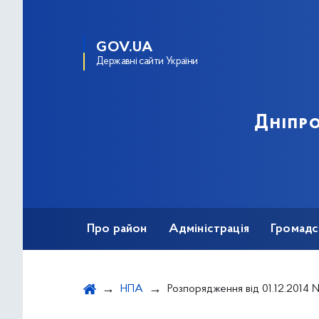
GOV.UA
Державні сайти України
Дніпро
Про район
Адміністрація
Громадс
НПА
Розпорядження від 01.12.2014 № 565 "Про затвердження висновків про вартість майна, переданого до сфери управління Дніпров