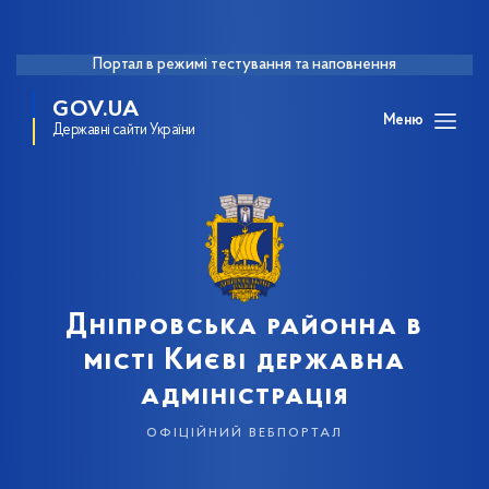
Портал в режимі тестування та наповнення
GOV.UA
Меню
Державні сайти України
Дніпровська районна в
місті Києві державна
адміністрація
офіційний вебпортал