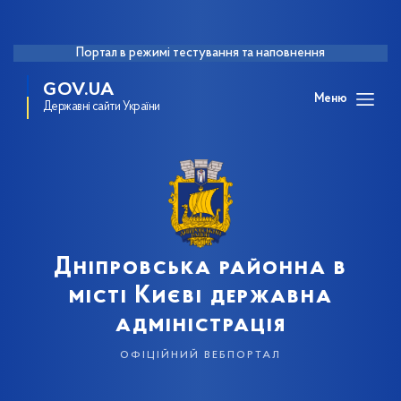
Портал в режимі тестування та наповнення
GOV.UA
Меню
Державні сайти України
Дніпровська районна в
місті Києві державна
адміністрація
офіційний вебпортал