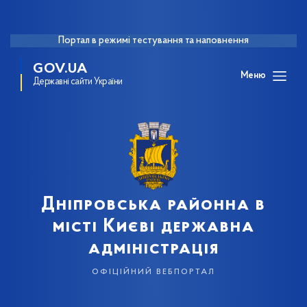
Портал в режимі тестування та наповнення
GOV.UA
Меню
Державні сайти України
Дніпровська районна в
місті Києві державна
адміністрація
офіційний вебпортал