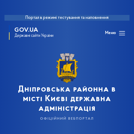
Портал в режимі тестування та наповнення
GOV.UA
Меню
Державні сайти України
Дніпровська районна в
місті Києві державна
адміністрація
офіційний вебпортал