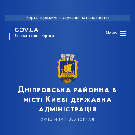
Портал в режимі тестування та наповнення
GOV.UA
Меню
Державні сайти України
Дніпровська районна в
місті Києві державна
адміністрація
офіційний вебпортал