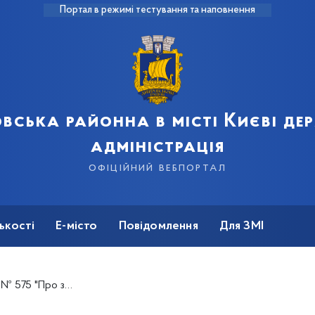
Портал в режимі тестування та наповнення
вська районна в місті Києві д
адміністрація
офіційний вебпортал
ькості
Е-місто
Повідомлення
Для ЗМІ
ніпровської районної в місті Києві державної адміністрації"