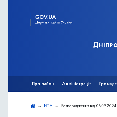
GOV.UA
Державні сайти України
Дніпро
Про район
Адміністрація
Громадс
НПА
Розпорядження від 06.09.2024 № 575 "Про затвердження Положення про відділ оборонної роботи, мобілізаційної підготовки та мобілізації Д