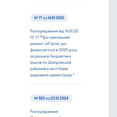
№ 17
від
16.01.2025
Розпорядження від 16.01.25
№ 17 "Про капітальний
ремонт об"єктів, що
фінансуються в 2025 році
за рахунок бюджетних
коштів по Дніпровській
районній в місті Києві
державній адміністрації "
№ 825
від
23.12.2024
Розпорядження