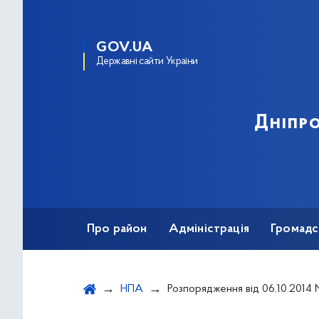
GOV.UA
Державні сайти України
Дніпро
Про район
Адміністрація
Громадс
НПА
Розпорядження від 06.10.2014 № 430 "Про розгляд заяв громадян та організацій Дніпровсько