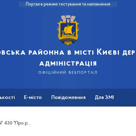
Портал в режимі тестування та наповнення
вська районна в місті Києві д
адміністрація
офіційний вебпортал
ькості
Е-місто
Повідомлення
Для ЗМІ
го району з питань квартирного обліку"