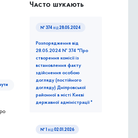
Часто шукають
№ 374
від
28.05.2024
Розпорядження від
28.05.2024 № 374 "Про
створення комісії із
встановлення факту
здійснення особою
догляду (постійного
нути
догляду) Дніпровської
районної в місті Києві
державної адміністрації "
Про
№ 1
від
02.01.2026