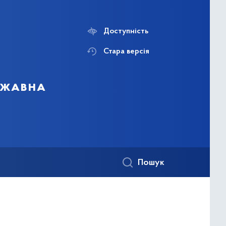
Доступність
Стара версія
ержавна
Пошук