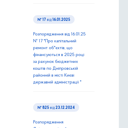
№ 17
від
16.01.2025
Розпорядження від 16.01.25
№ 17 "Про капітальний
ремонт об"єктів, що
фінансуються в 2025 році
за рахунок бюджетних
коштів по Дніпровській
районній в місті Києві
державній адміністрації "
№ 825
від
23.12.2024
Розпорядження