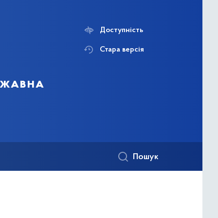
Доступність
Стара версія
ержавна
Пошук