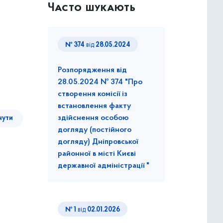
Часто шукають
№ 374
від
28.05.2024
Розпорядження від
28.05.2024 № 374 "Про
створення комісії із
встановлення факту
здійснення особою
нути
догляду (постійного
догляду) Дніпровської
районної в місті Києві
державної адміністрації "
№ 1
від
02.01.2026