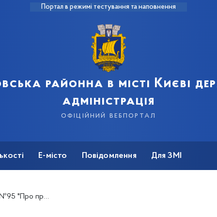
Портал в режимі тестування та наповнення
вська районна в місті Києві д
адміністрація
офіційний вебпортал
ькості
Е-місто
Повідомлення
Для ЗМІ
та майном малолітньої дитини"