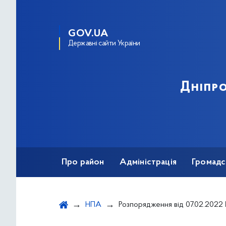
GOV.UA
Державні сайти України
Дніпро
Про район
Адміністрація
Громадс
НПА
Розпорядження від 07.02.2022 №95 "Про призначення опіки над житлом 