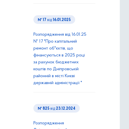
№ 17
від
16.01.2025
Розпорядження від 16.01.25
№ 17 "Про капітальний
ремонт об"єктів, що
фінансуються в 2025 році
за рахунок бюджетних
коштів по Дніпровській
районній в місті Києві
державній адміністрації "
№ 825
від
23.12.2024
Розпорядження