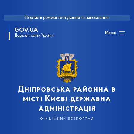
Портал в режимі тестування та наповнення
GOV.UA
Меню
Державні сайти України
Дніпровська районна в
місті Києві державна
адміністрація
офіційний вебпортал