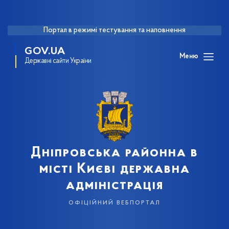
Портал в режимі тестування та наповнення
GOV.UA
Меню
Державні сайти України
Дніпровська районна в
місті Києві державна
адміністрація
офіційний вебпортал