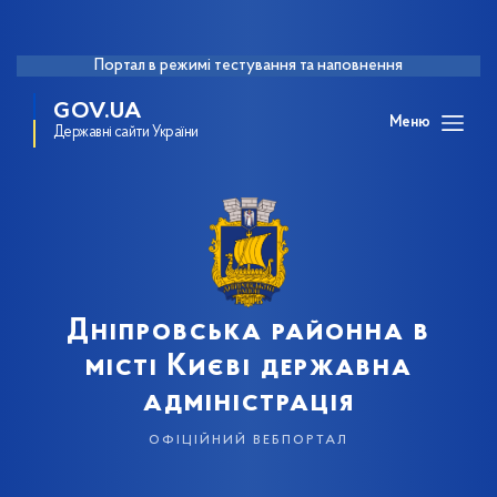
Портал в режимі тестування та наповнення
GOV.UA
Меню
Державні сайти України
Дніпровська районна в
місті Києві державна
адміністрація
офіційний вебпортал