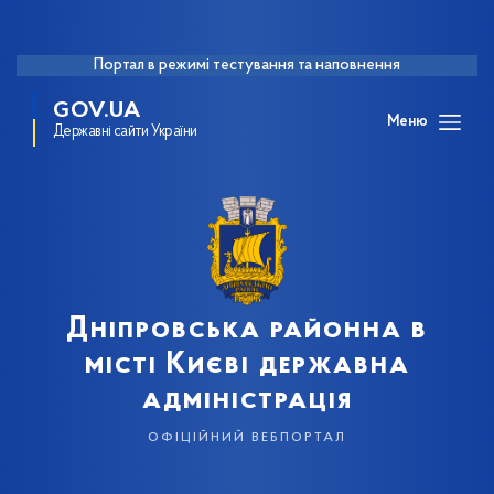
Портал в режимі тестування та наповнення
GOV.UA
Меню
Державні сайти України
Дніпровська районна в
місті Києві державна
адміністрація
офіційний вебпортал