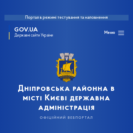
Портал в режимі тестування та наповнення
GOV.UA
Меню
Державні сайти України
Дніпровська районна в
місті Києві державна
адміністрація
офіційний вебпортал