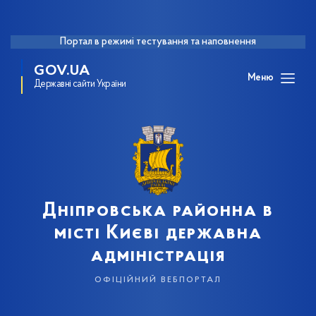
Портал в режимі тестування та наповнення
GOV.UA
Меню
Державні сайти України
Дніпровська районна в
місті Києві державна
адміністрація
офіційний вебпортал