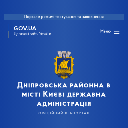
Портал в режимі тестування та наповнення
GOV.UA
Меню
Державні сайти України
Дніпровська районна в
місті Києві державна
адміністрація
офіційний вебпортал