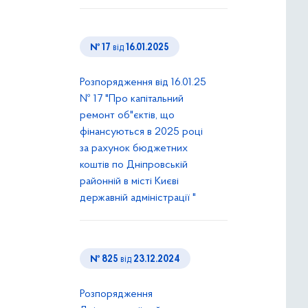
№ 17
від
16.01.2025
Розпорядження від 16.01.25
№ 17 "Про капітальний
ремонт об"єктів, що
фінансуються в 2025 році
за рахунок бюджетних
коштів по Дніпровській
районній в місті Києві
державній адміністрації "
№ 825
від
23.12.2024
Розпорядження