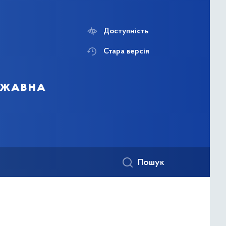
Доступність
Стара версія
ержавна
Пошук