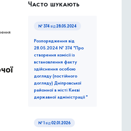
Часто шукають
№ 374
від
28.05.2024
орення
Розпорядження від
28.05.2024 № 374 "Про
створення комісії із
встановлення факту
очої
здійснення особою
догляду (постійного
догляду) Дніпровської
районної в місті Києві
державної адміністрації "
№ 1
від
02.01.2026