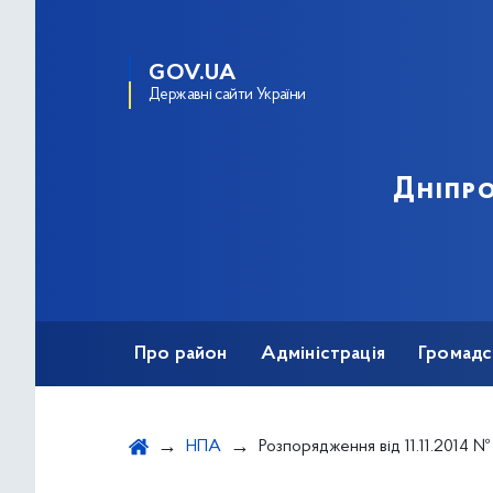
GOV.UA
Державні сайти України
Дніпро
Про район
Адміністрація
Громадс
НПА
Розпорядження від 11.11.2014 № 515 "Про створення Робочої групи з опрацювання пропозицій щодо внесення змін д