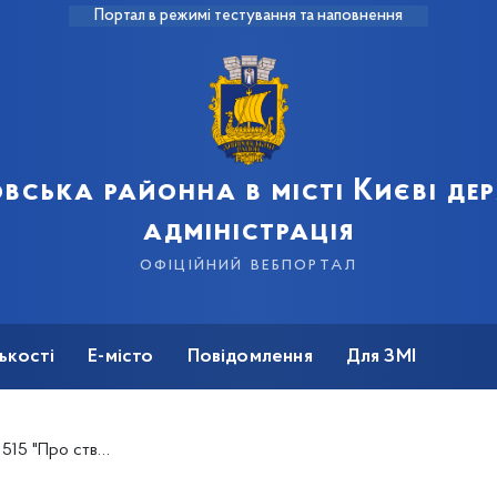
Портал в режимі тестування та наповнення
вська районна в місті Києві д
адміністрація
офіційний вебпортал
ькості
Е-місто
Повідомлення
Для ЗМІ
о проекту Комплексної схеми тимчасових споруд"