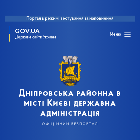
Портал в режимі тестування та наповнення
GOV.UA
Меню
Державні сайти України
Дніпровська районна в
місті Києві державна
адміністрація
офіційний вебпортал