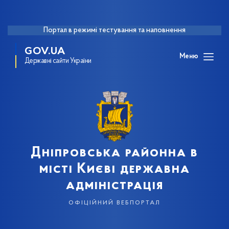
Портал в режимі тестування та наповнення
GOV.UA
Меню
Державні сайти України
Дніпровська районна в
місті Києві державна
адміністрація
офіційний вебпортал